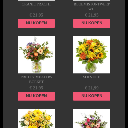
ORANJE PRACHT
BLOEMISTONTWERP
WIT
€ 21,95
€ 21,95
NU KOPEN
NU KOPEN
PRETTY MEADOW
SOLSTICE
BOEKET
€ 21,95
€ 21,99
NU KOPEN
NU KOPEN