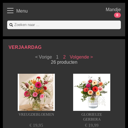
Mandje
Menu
0
VERJAARDAG
< Vorige
1
2
Volgende >
26 producten
VREUGDEBLOEMEN
GLORIEUZE
GERBERA
€ 19,95
€ 19,99