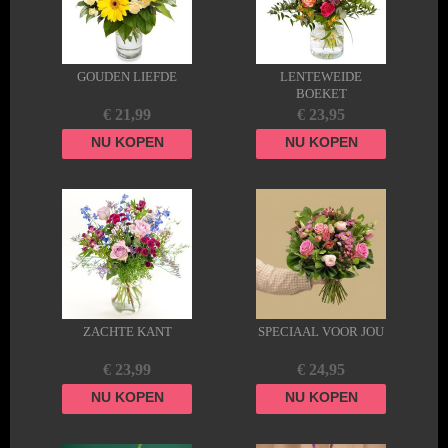
GOUDEN LIEFDE
LENTEWEIDE
BOEKET
€ 21,99
€ 23,95
NU KOPEN
NU KOPEN
ZACHTE KANT
SPECIAAL VOOR JOU
€ 23,99
€ 24,95
NU KOPEN
NU KOPEN