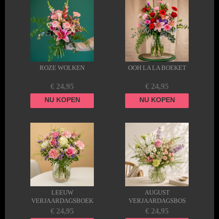
ROZE WOLKEN
OOH LA LA BOEKET
€ 24,95
€ 24,95
NU KOPEN
NU KOPEN
LEEUW
AUGUST
VERJAARDAGSBOEK
VERJAARDAGSBOS
ET ♌
🌼
€ 24,95
€ 24,95