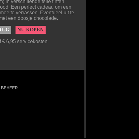
) in verschillende felle tinten
rood. Een perfect cadeau om een
 mee te verrassen. Eventueel uit te
met een doosje chocolade.
RUG
NU KOPEN
f € 6,95 servicekosten
BEHEER