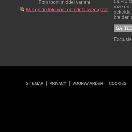
(30-40 cm
Foto toont middel variant
roze en 
Klik op de foto voor een detailweergave
geliefde
breiden 
GA TE
Exclusie
SITEMAP
PRIVACY
VOORWAARDEN
COOKIES