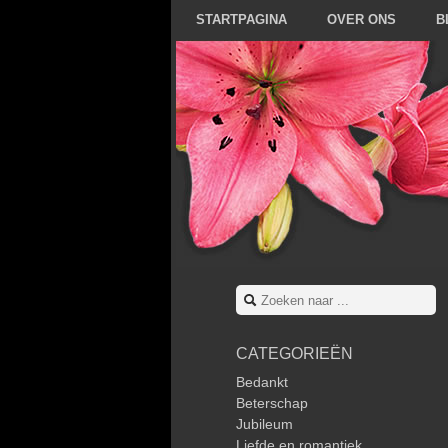
STARTPAGINA
OVER ONS
B
CATEGORIEËN
Bedankt
Beterschap
Jubileum
Liefde en romantiek