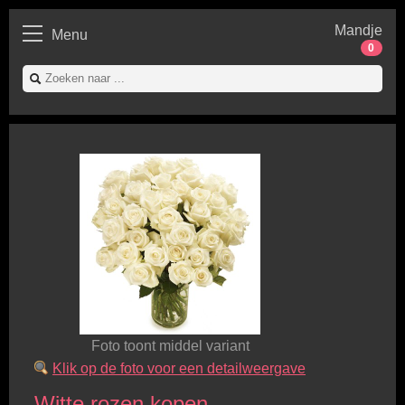
Mandje
Menu
0
Foto toont middel variant
Klik op de foto voor een detailweergave
Witte rozen kopen